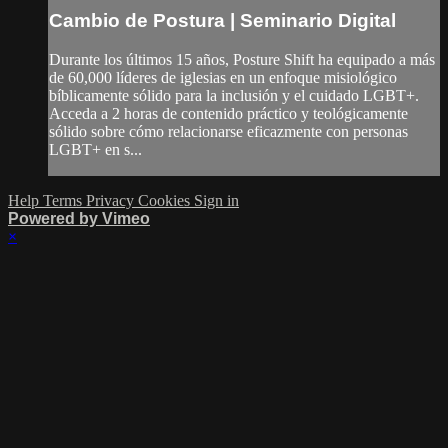
Cambio de Postura | Seminario Digital
Durante los últimos 15 años, Posture Shift ha equipado a más
de 60,000 líderes de iglesias en un enfoque misiológico
bíblicamente sólido para la inclusión y el cuidado LGBT+.
Acceda a 2 horas de contenido práctico y teológicamente
sólido sobre cómo relacionarse eficazmente con personas
LGBT+ en s...
Help
Terms
Privacy
Cookies
Sign in
Powered by Vimeo
×